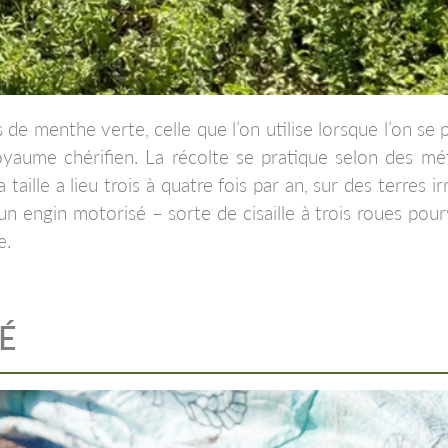
e menthe verte, celle que l’on utilise lorsque l’on se 
royaume chérifien. La récolte se pratique selon des m
a taille a lieu trois à quatre fois par an, sur des terres i
 un engin motorisé – sorte de cisaille à trois roues pou
e.
É