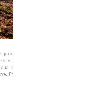
e qu’on
e vient
quoi il
rre. Et
E