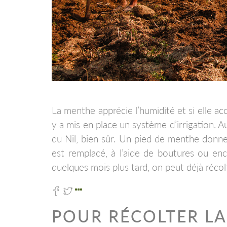
La menthe apprécie l’humidité et si elle a
y a mis en place un système d’irrigation. Au
du Nil, bien sûr. Un pied de menthe donne
est remplacé, à l’aide de boutures ou enc
quelques mois plus tard, on peut déjà récol
POUR RÉCOLTER L