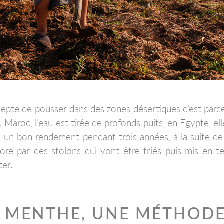
ccepte de pousser dans des zones désertiques c’est parc
 Maroc, l’eau est tirée de profonds puits, en Egypte, ell
 un bon rendement pendant trois années, à la suite de 
ore par des stolons qui vont être triés puis mis en te
ter.
A MENTHE, UNE MÉTHOD