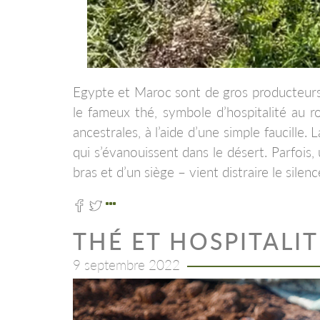
Egypte et Maroc sont de gros producteurs d
le fameux thé, symbole d’hospitalité au 
ancestrales, à l’aide d’une simple faucille. L
qui s’évanouissent dans le désert. Parfois,
bras et d’un siège – vient distraire le silenc
THÉ ET HOSPITALIT
9 septembre 2022