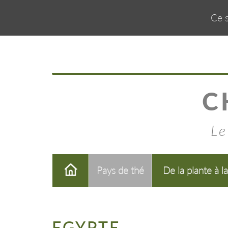
Ce s
C
Le
Pays de thé
De la plante à l
EGYPTE