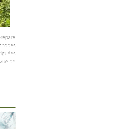
prépare
éthodes
rriguées
rvue de