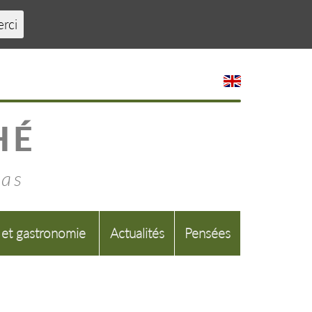
erci
HÉ
mas
 et gastronomie
Actualités
Pensées