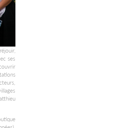
éjouir,
vec ses
couvrir
tations
cteurs,
illages
atthieu
outique
nnées),