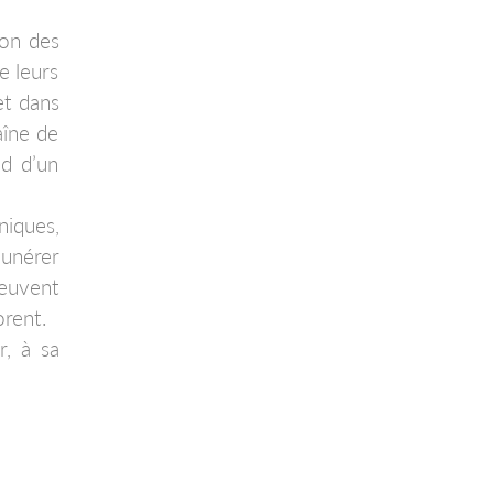
ion des
e leurs
 et dans
aîne de
nd d’un
aniques,
munérer
peuvent
orent.
r, à sa