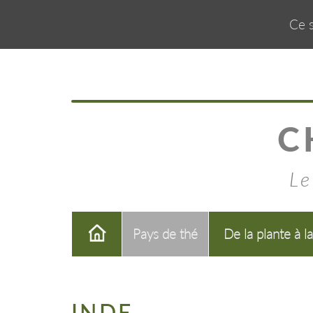
Ce s
C
Le
Pays de thé
De la plante à l
INDE