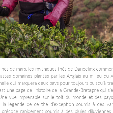
aines de mars, les mythiques thés de Darjeeling comme
astes domaines plantés par les Anglais au milieu du
elle qui marquera deux pays pour toujours puisqu’à tra
t une page de l’histoire de la Grande-Bretagne qui s’écr
. Une vue imprenable sur le toit du monde et des pay
r la légende de ce thé d’exception soumis à des var
é précoce rapidement soumis à des pluies diluviennes 