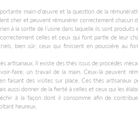
mportante main-d’œuvre et la question de la rémunérat
valent cher et peuvent rémunérer correctement chacun d
ien à la sortie de l’usine dans laquelle ils sont produits
orrectement celles et ceux qui font partie de leur ch
riels, bien sûr, ceux qui finissent en poussière au fo
 thés artisanaux. Il existe des thés issus de procédés méc
voir-faire, un travail de la main. Ceux-là peuvent ré
en faisant des visites sur place. Ces thés artisanaux 
aussi donner de la fierté à celles et ceux qui les élab
léchir à la façon dont il consomme afin de contribue
oltant heureux.