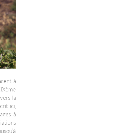
ncent à
 XIXème
vers la
it ici,
sages à
iations
jusqu’à