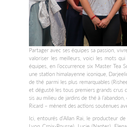
Partager avec ses équipes sa passion, viv
valoriser les meilleurs, voici les mots q
équipes, en l’occurrence six Master Tea So
une station himalayenne iconique, Darjeeli
de thé parmi les plus remarquables (Rishe
et dégusté les tous premiers grands crus 
sis au milieu de jardins de thé à l’abando
Ricard – mènent des actions soutenues ave
Ici, entourés d’Allan Rai, le producteur d
Lyon Croix-Rousse), Lucie (Nantes), Elena