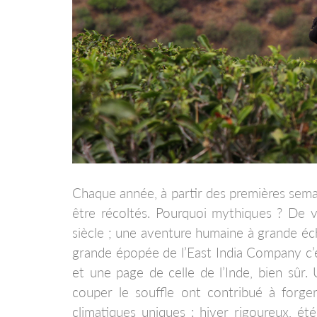
Chaque année, à partir des premières sem
être récoltés. Pourquoi mythiques ? De v
siècle ; une aventure humaine à grande éch
grande épopée de l’East India Company c’es
et une page de celle de l’Inde, bien sûr
couper le souffle ont contribué à forge
climatiques uniques : hiver rigoureux, ét