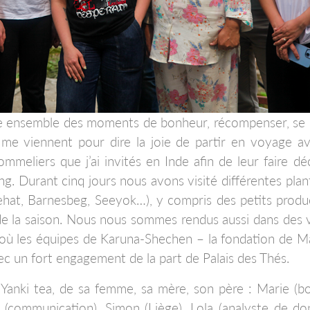
re ensemble des moments de bonheur, récompenser, se r
ui me viennent pour dire la joie de partir en voyage a
mmeliers que j’ai invités en Inde afin de leur faire dé
ng. Durant cinq jours nous avons visité différentes plan
ehat, Barnesbeg, Seeyok…), y compris des petits produ
de la saison. Nous nous sommes rendus aussi dans des v
n, où les équipes de Karuna-Shechen – la fondation de M
c un fort engagement de la part de Palais des Thés.
e Yanki tea, de sa femme, sa mère, son père : Marie (b
 (communication), Simon (Liège), Lola (analyste de do