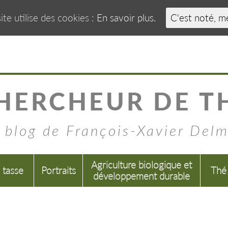
ite utilise des cookies :
En savoir plus.
C'est noté, m
HERCHEUR DE T
 blog de François-Xavier Del
Agriculture biologique et
a tasse
Portraits
Thé
développement durable