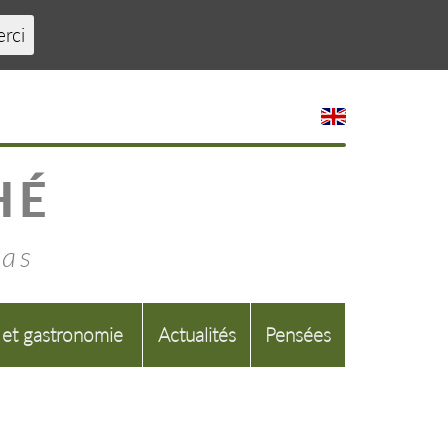
erci
HÉ
mas
 et gastronomie
Actualités
Pensées