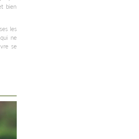
et bien
ses les
 qui ne
uvre se