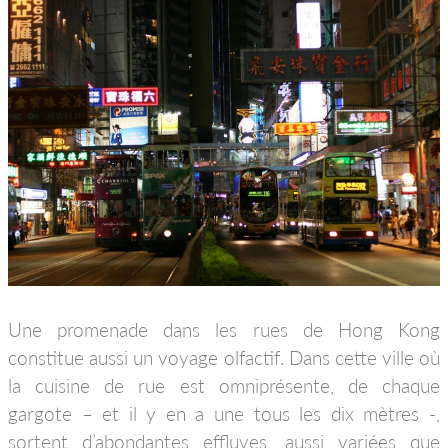
Une promenade dans les rues de Hong Kong
constitue aussi un voyage olfactif. Dans cette ville où
la cuisine de rue est omniprésente, de chaque
gargote – et il y en a une tous les dix mètres -,
sortent d’abondantes effluves, aussi variées que