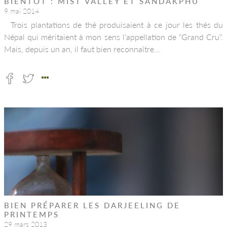
BIENTÔT : MIST VALLEY ET SANDAKPHU
9 mai 2014
Trois plantations de thé produisaient à ce jour les thés du
Népal qui méritaient à mon sens l’appellation de “Grand Cru”.
Mais, depuis un an, il faut bien reconnaître…
BIEN PRÉPARER LES DARJEELING DE
PRINTEMPS
29 mars 2013