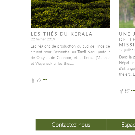
LES THÉS DU KERALA
UNE 
DE T
22 février 2019
MISS
Les régions de production du sud de l’Inde se
16 juillet
situent pour l’essentiel au Tamil Nadu (autour
Dans la p
de Ooty et de Coonoor) et au Kerala (Munnar
Népal et
et Wayanad). Si les thés…
d’étrang
théiers. 
Contactez-nous
Espac