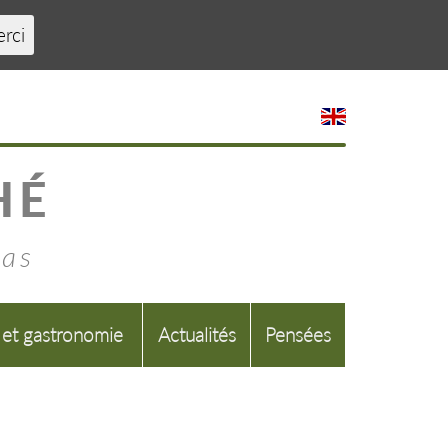
erci
HÉ
mas
 et gastronomie
Actualités
Pensées