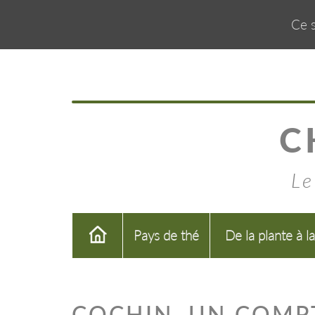
Ce s
C
Le
Pays de thé
De la plante à l
COCHIN, UN COMP