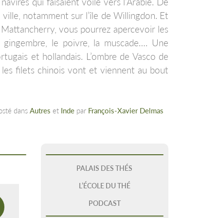
navires qui faisaient voile vers l’Arabie. De
ille, notamment sur l’île de Willingdon. Et
e Mattancherry, vous pourrez apercevoir les
le gingembre, le poivre, la muscade…. Une
rtugais et hollandais. L’ombre de Vasco de
, les filets chinois vont et viennent au bout
osté dans
Autres
et
Inde
par
François-Xavier Delmas
PALAIS DES THÉS
L’ÉCOLE DU THÉ
PODCAST