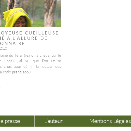
JOYEUSE CUEILLEUSE
HÉ À L’ALLURE DE
IONNAIRE
 2010
laine du Teraï (région à cheval sur le
 l’Inde), j’ai vu que l’on utilise
es croix pour définir la hauteur des
La croix prend appui…
e presse
L’auteur
Mentions Légales