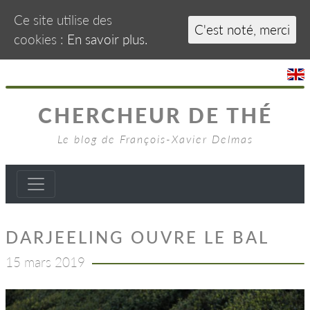
Ce site utilise des
C'est noté, merci
cookies :
En savoir plus.
CHERCHEUR DE THÉ
Le blog de François-Xavier Delmas
DARJEELING OUVRE LE BAL
15 mars 2019