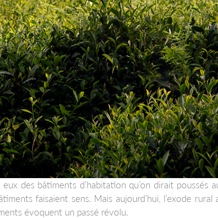
e eux des bâtiments d’habitation qu’on dirait poussés au
âtiments faisaient sens. Mais aujourd’hui, l’exode rural
iments évoquent un passé révolu.