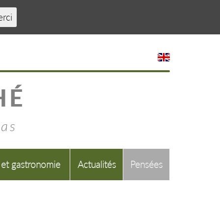
erci
HÉ
mas
 et gastronomie
Actualités
Pensées