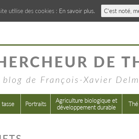
ite utilise des cookies :
En savoir plus.
C'est noté, m
HERCHEUR DE T
 blog de François-Xavier Del
Agriculture biologique et
a tasse
Portraits
Thé
développement durable
IETS