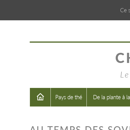
Ce s
C
Le
Pays de thé
De la plante à l
AU TEMPS DES SOV