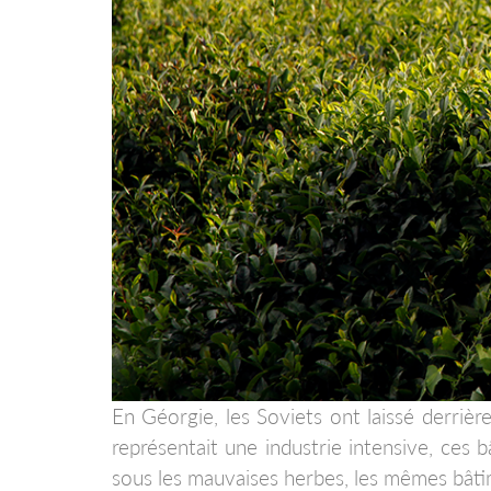
En Géorgie, les Soviets ont laissé derrièr
représentait une industrie intensive, ces b
sous les mauvaises herbes, les mêmes bât