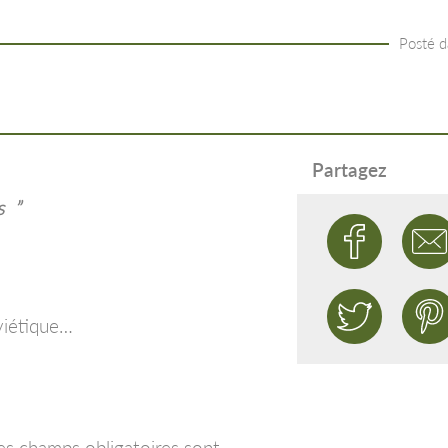
Posté 
Partagez
s
”
viétique…
es champs obligatoires sont