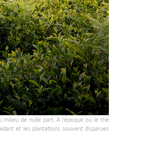
 milieu de nulle part. A l’époque où le thé
 aidant et les plantations souvent disparues