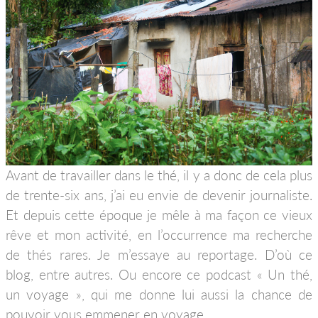
Avant de travailler dans le thé, il y a donc de cela plus
de trente-six ans, j’ai eu envie de devenir journaliste.
Et depuis cette époque je mêle à ma façon ce vieux
rêve et mon activité, en l’occurrence ma recherche
de thés rares. Je m’essaye au reportage. D’où ce
blog, entre autres. Ou encore ce podcast « Un thé,
un voyage », qui me donne lui aussi la chance de
pouvoir vous emmener en voyage.