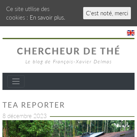
Ce site utilise des
C'est noté, merci
cookies :
En savoir plus.
CHERCHEUR DE THÉ
Le blog de François-Xavier Delmas
TEA REPORTER
8 décembre 2023