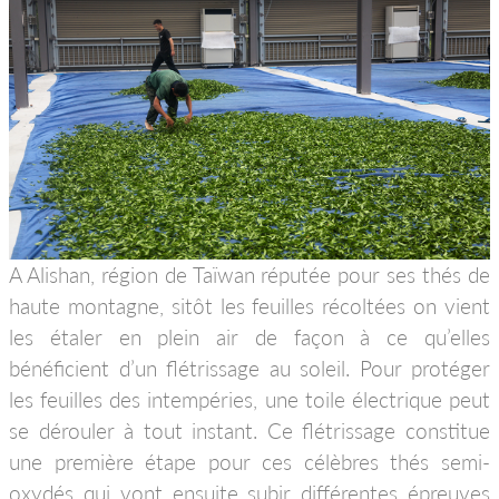
A Alishan, région de Taïwan réputée pour ses thés de
haute montagne, sitôt les feuilles récoltées on vient
les étaler en plein air de façon à ce qu’elles
bénéficient d’un flétrissage au soleil. Pour protéger
les feuilles des intempéries, une toile électrique peut
se dérouler à tout instant. Ce flétrissage constitue
une première étape pour ces célèbres thés semi-
oxydés qui vont ensuite subir différentes épreuves