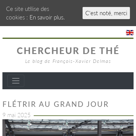
Ce site utilise des
C'est noté, merci
cookies :
En savoir plus.
CHERCHEUR DE THÉ
Le blog de François-Xavier Delmas
FLÉTRIR AU GRAND JOUR
9 mai 2025