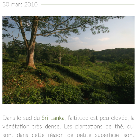
30 mars 2010
Dans le sud du
Sri Lanka
, l’altitude est peu élevée, la
végétation très dense. Les plantations de thé, qui
sont dans cette région de petite superficie, sont