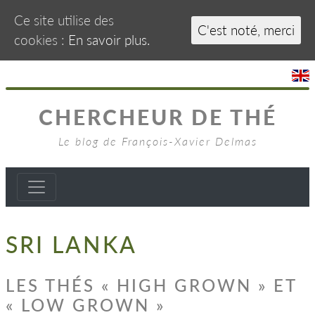
Ce site utilise des
C'est noté, merci
cookies :
En savoir plus.
CHERCHEUR DE THÉ
Le blog de François-Xavier Delmas
SRI LANKA
LES THÉS « HIGH GROWN » ET
« LOW GROWN »