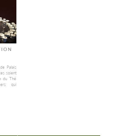
TION
de Palais
es soient
le du Thé
iers qui