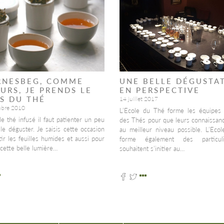
RNESBEG, COMME
UNE BELLE DÉGUSTA
EURS, JE PRENDS LE
EN PERSPECTIVE
S DU THÉ
14 juillet 2017
mbre 2010
L’Ecole du Thé forme les équipes 
le thé infusé il faut patienter un peu
des Thés pour que leurs connaissanc
le déguster. Je saisis cette occasion
au meilleur niveau possible. L’Eco
ir les feuilles humides et aussi pour
forme également des particul
cette belle lumière…
souhaitent s’initier au…