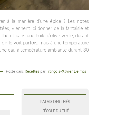
drer à la manière d’une épice ? Les notes
ées, viennent ici donner de la fantaisie et
thé et dans une huile d’olive verte, durant
me on le voit parfois, mais à une température
 une eau à température ambiante durant 30
Posté dans
Recettes
par
François-Xavier Delmas
PALAIS DES THÉS
L’ÉCOLE DU THÉ