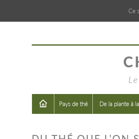
Ce s
C
Le
Pays de thé
De la plante à l
DU THÉ QUE L’ON