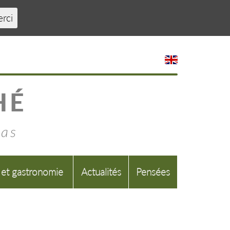
erci
HÉ
mas
 et gastronomie
Actualités
Pensées