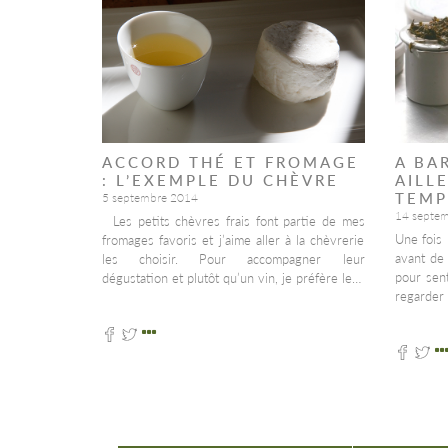
ACCORD THÉ ET FROMAGE
A BA
: L’EXEMPLE DU CHÈVRE
AILL
TEMP
5 septembre 2014
14 septe
Les petits chèvres frais font partie de mes
Une fois 
fromages favoris et j’aime aller à la chèvrerie
avant de 
les choisir. Pour accompagner leur
pour sent
dégustation et plutôt qu’un vin, je préfère le…
regarder 