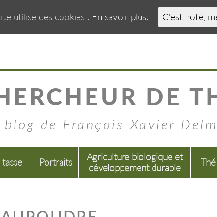
ite utilise des cookies :
En savoir plus.
C'est noté, m
HERCHEUR DE T
 blog de François-Xavier Del
Agriculture biologique et
a tasse
Portraits
Thé
développement durable
 SAUPOUDRE