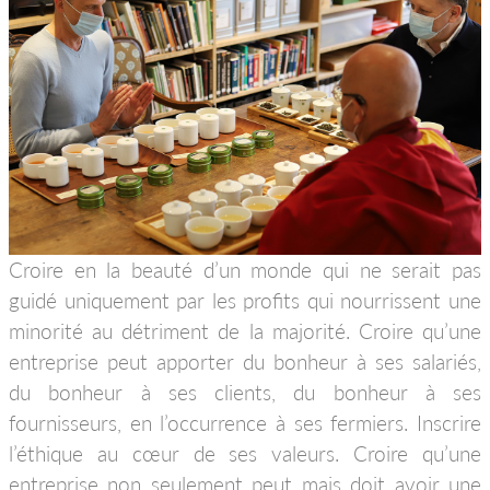
Croire en la beauté d’un monde qui ne serait pas
guidé uniquement par les profits qui nourrissent une
minorité au détriment de la majorité. Croire qu’une
entreprise peut apporter du bonheur à ses salariés,
du bonheur à ses clients, du bonheur à ses
fournisseurs, en l’occurrence à ses fermiers. Inscrire
l’éthique au cœur de ses valeurs. Croire qu’une
entreprise non seulement peut mais doit avoir une