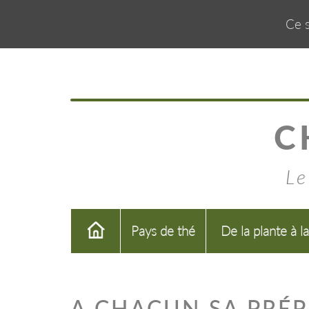
Ce s
C
Le
Pays de thé
De la plante à l
A CHACUN SA PRÉ