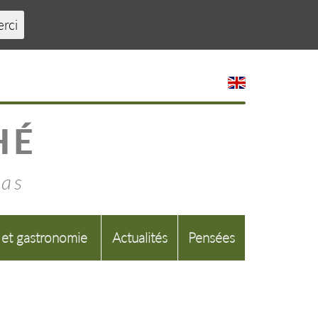
erci
HÉ
mas
 et gastronomie
Actualités
Pensées