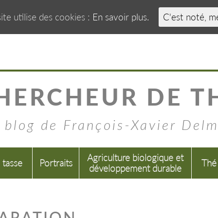
ite utilise des cookies :
En savoir plus.
C'est noté, m
HERCHEUR DE T
 blog de François-Xavier Del
Agriculture biologique et
a tasse
Portraits
Thé
développement durable
PARATION