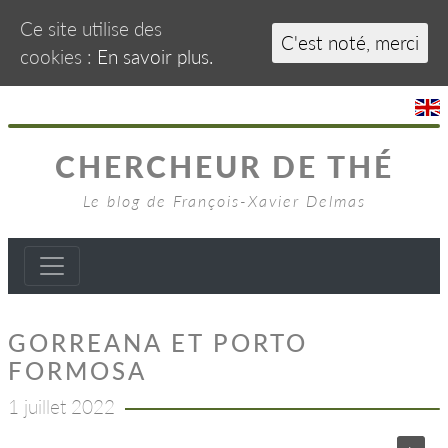
Ce site utilise des
C'est noté, merci
cookies :
En savoir plus.
CHERCHEUR DE THÉ
Le blog de François-Xavier Delmas
GORREANA ET PORTO
FORMOSA
1 juillet 2022