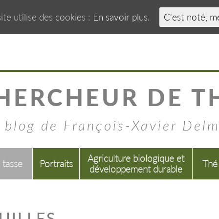
ite utilise des cookies :
En savoir plus.
C'est noté, m
HERCHEUR DE T
 blog de François-Xavier Del
Agriculture biologique et
a tasse
Portraits
Thé
développement durable
UILLES