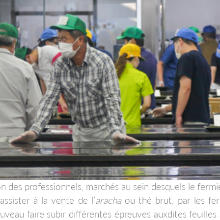
on des professionnels, marchés au sein desquels le fermie
assister à la vente de l’
aracha
ou thé brut, par les fe
veau faire subir différentes épreuves auxdites feuille