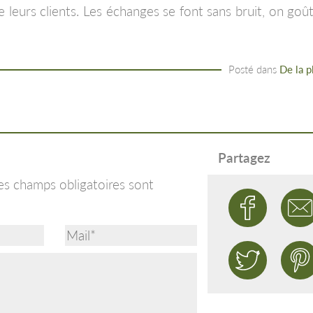
 leurs clients. Les échanges se font sans bruit, on goût
Posté dans
De la p
Partagez
es champs obligatoires sont