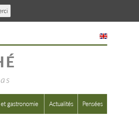
erci
HÉ
mas
 et gastronomie
Actualités
Pensées