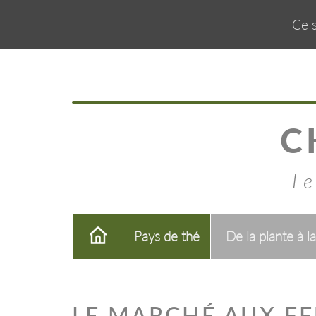
Ce s
C
Le
Pays de thé
De la plante à l
LE MARCHÉ AUX FE