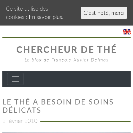
Ce site utilise des
C'est noté, merci
cookies :
En savoir plus.
CHERCHEUR DE THÉ
Le blog de François-Xavier Delmas
LE THÉ A BESOIN DE SOINS
DÉLICATS
2 février 2010