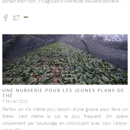
portait mon nom. Il s’agissait d’une toute nouvelle parcelle…
UNE NURSERIE POUR LES JEUNES PLANS DE
THÉ
9 février 2010
Parfois on n’a même plus besoin d’une graine pour faire un
théier, c’est même le cas le plus fréquent. On opère
simplement par bouturage en choisissant avec soin l’arbre-
mère. On…