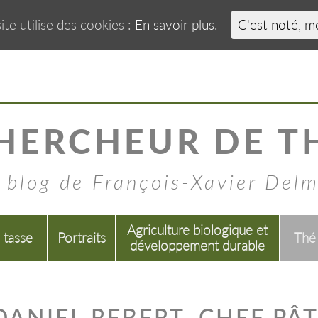
ite utilise des cookies :
En savoir plus.
C'est noté, m
HERCHEUR DE T
 blog de François-Xavier Del
Agriculture biologique et
a tasse
Portraits
Thé
développement durable
ANIEL REBERT, CHEF PÂT