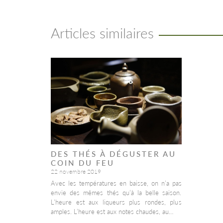
Articles similaires
DES THÉS À DÉGUSTER AU
COIN DU FEU
22 novembre 2019
Avec les températures en baisse, on n’a pas
envie des mêmes thés qu’à la belle saison.
L’heure est aux liqueurs plus rondes, plus
amples. L’heure est aux notes chaudes, au…