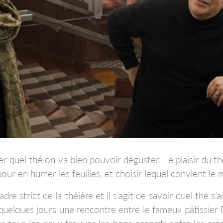
er quel thé on va bien pouvoir déguster. Le plaisir du
our en humer les feuilles, et choisir lequel convient le 
e strict de la théière et il s’agit de savoir quel thé s’
a quelques jours une rencontre entre le fameux pâtissier