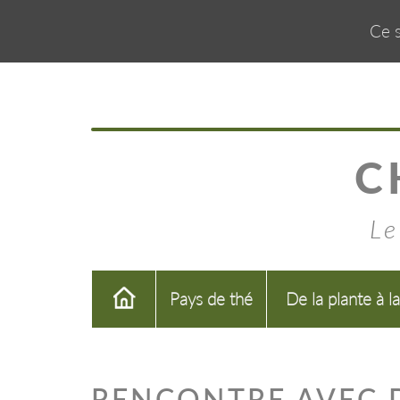
Ce s
C
Le
Pays de thé
De la plante à l
RENCONTRE AVEC D