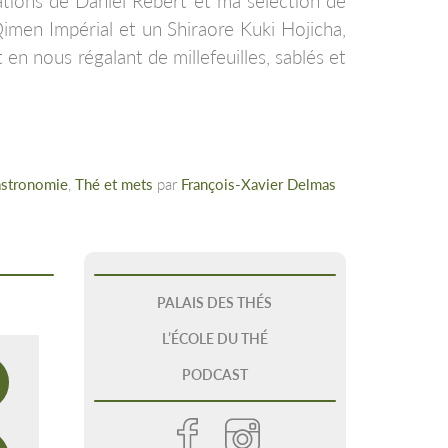
ations de Daniel Rebert et ma sélection de
imen Impérial et un Shiraore Kuki Hojicha,
 en nous régalant de millefeuilles, sablés et
astronomie
,
Thé et mets
par
François-Xavier Delmas
PALAIS DES THÉS
L’ÉCOLE DU THÉ
PODCAST