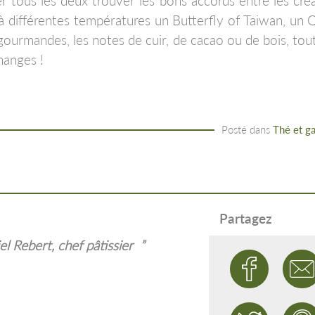
er tous les deux trouver les bons accords entre les cré
différentes températures un Butterfly of Taiwan, un Q
gourmandes, les notes de cuir, de cacao ou de bois, tout
hanges !
Posté dans
Thé et g
Partagez
l Rebert, chef pâtissier
”