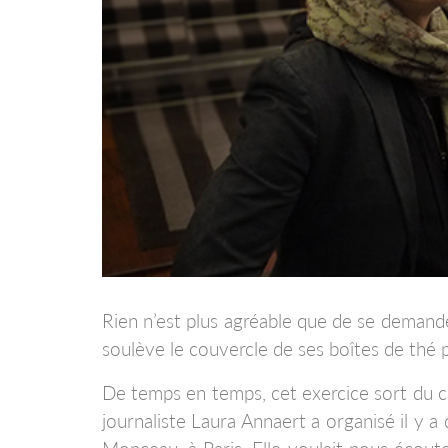
Rien n’est plus agréable que de se demand
soulève le couvercle de ses boîtes de thé p
De temps en temps, cet exercice sort du cadr
journaliste Laura Annaert a organisé il y 