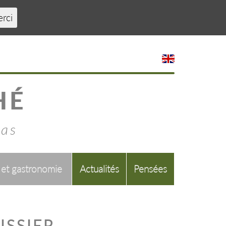
erci
HÉ
mas
 et gastronomie
Actualités
Pensées
ISSIER