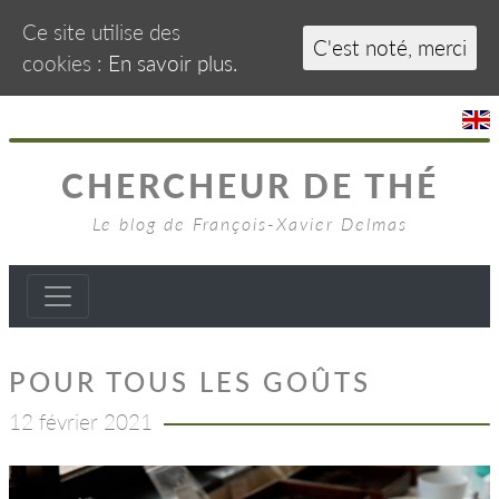
Ce site utilise des
C'est noté, merci
cookies :
En savoir plus.
CHERCHEUR DE THÉ
Le blog de François-Xavier Delmas
POUR TOUS LES GOÛTS
12 février 2021