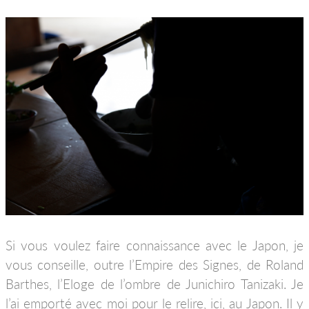
Si vous voulez faire connaissance avec le Japon, je
vous conseille, outre l’Empire des Signes, de Roland
Barthes, l’Eloge de l’ombre de Junichiro Tanizaki. Je
l’ai emporté avec moi pour le relire, ici, au Japon. Il y