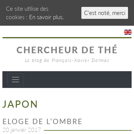
Ce site utilise des
C'est noté, merci
cookies :
En savoir plus.
CHERCHEUR DE THÉ
Le blog de François-Xavier Delmas
JAPON
ELOGE DE L’OMBRE
20 janvier 2017