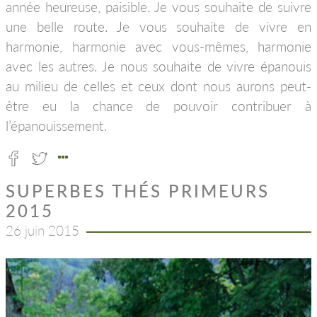
année heureuse, paisible. Je vous souhaite de suivre
une belle route. Je vous souhaite de vivre en
harmonie, harmonie avec vous-mêmes, harmonie
avec les autres. Je nous souhaite de vivre épanouis
au milieu de celles et ceux dont nous aurons peut-
être eu la chance de pouvoir contribuer à
l’épanouissement.
SUPERBES THÉS PRIMEURS
2015
26 juin 2015