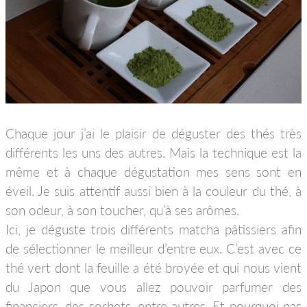
Chaque jour j’ai le plaisir de déguster des thés très
différents les uns des autres. Mais la technique est la
même et à chaque dégustation mes sens sont en
éveil. Je suis attentif aussi bien à la couleur du thé, à
son odeur, à son toucher, qu’à ses arômes.
Ici, je déguste trois différents matcha pâtissiers afin
de sélectionner le meilleur d’entre eux. C’est avec ce
thé vert dont la feuille a été broyée et qui nous vient
du Japon que vous allez pouvoir parfumer des
financiers, des sorbets, entre autres. Et pourquoi pas