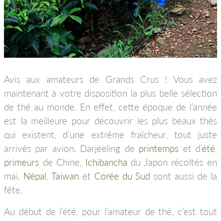
Avis aux amateurs de Grands Crus ! Vous avez
maintenant à votre disposition la plus belle sélection
de thé au monde. En effet, cette époque de l’année
est la meilleure pour découvrir les plus beaux thés
qui existent, d’une extrême fraîcheur, tout juste
arrivés par avion. Darjeeling de
printemps
et d’
été
,
primeurs
de Chine,
Ichibancha
du Japon récoltés en
mai.
Népal
,
Taiwan
et
Corée du Sud
sont aussi de la
fête.
Au début de l’été, pour l’amateur de thé, c’est tout