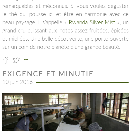
remarquables et méconnus. Si vous voulez déguster
le thé qui pousse ici et être en harmonie avec ce
beau paysage, il s’appelle «
Rwanda Silver Mist
», un
grand cru puissant aux notes assez fruitées, épicées
et miellées. Une belle découverte, une porte ouverte
sur un coin de notre planète d’une grande beauté.
EXIGENCE ET MINUTIE
10 juin 2016